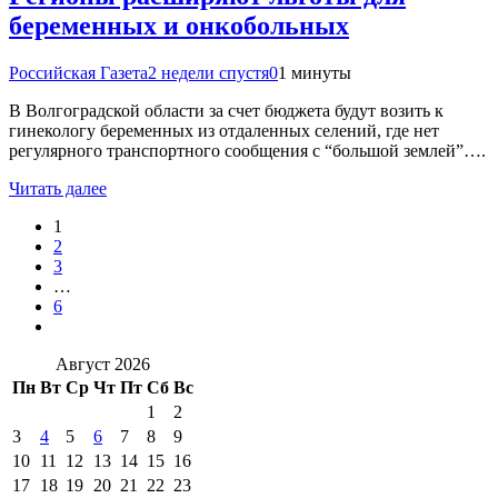
беременных и онкобольных
Российская Газета
2 недели спустя
0
1 минуты
В Волгоградской области за счет бюджета будут возить к
гинекологу беременных из отдаленных селений, где нет
регулярного транспортного сообщения с “большой землей”….
Читать далее
1
2
3
…
6
Август 2026
Пн
Вт
Ср
Чт
Пт
Сб
Вс
1
2
3
4
5
6
7
8
9
10
11
12
13
14
15
16
17
18
19
20
21
22
23