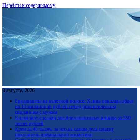
Перейти к содержимому
8 августа, 2026
Бриллианты на взлетной полосе: Ханна показала образ
на 10 миллионов рублей перед романтическим
свиданием с мужем
Киркорову сделали два бриллиантовых винира за 350
тысяч рублей
Крем за 40 тысяч: за что на самом деле платит
покупатель премиальной косметики