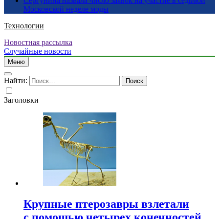
Сергунина назвала число заявок на участие в седьмой
Московской неделе моды
Технологии
Новостная рассылка
Случайные новости
Меню
Найти:
Заголовки
Крупные птерозавры взлетали
с помощью четырех конечностей