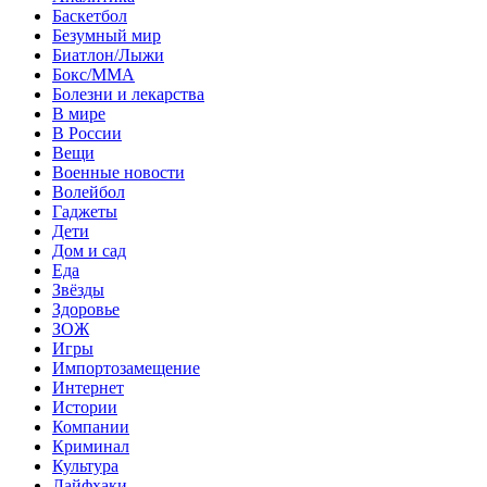
Баскетбол
Безумный мир
Биатлон/Лыжи
Бокс/MMA
Болезни и лекарства
В мире
В России
Вещи
Военные новости
Волейбол
Гаджеты
Дети
Дом и сад
Еда
Звёзды
Здоровье
ЗОЖ
Игры
Импортозамещение
Интернет
Истории
Компании
Криминал
Культура
Лайфхаки