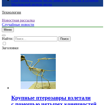
Сергунина назвала число заявок на участие в седьмой
Московской неделе моды
Технологии
Новостная рассылка
Случайные новости
Меню
Найти:
Заголовки
Крупные птерозавры взлетали
с помощью четырех конечностей