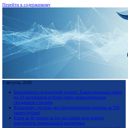
Перейти к содержимому
7 августа, 2026
Бриллианты на взлетной полосе: Ханна показала образ
на 10 миллионов рублей перед романтическим
свиданием с мужем
Киркорову сделали два бриллиантовых винира за 350
тысяч рублей
Крем за 40 тысяч: за что на самом деле платит
покупатель премиальной косметики