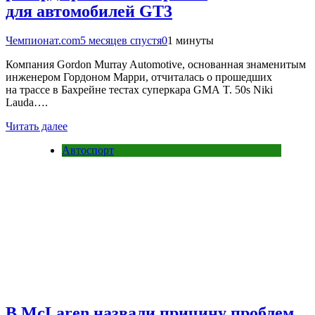
для автомобилей GT3
Чемпионат.com
5 месяцев спустя
0
1 минуты
Компания Gordon Murray Automotive, основанная знаменитым
инженером Гордоном Марри, отчиталась о прошедших
на трассе в Бахрейне тестах суперкара GMA T. 50s Niki
Lauda….
Читать далее
Автоспорт
В McLaren назвали причину проблем