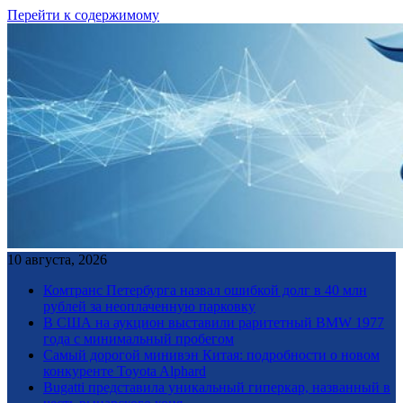
Перейти к содержимому
10 августа, 2026
Комтранс Петербурга назвал ошибкой долг в 40 млн
рублей за неоплаченную парковку
В США на аукцион выставили раритетный BMW 1977
года с минимальный пробегом
Самый дорогой минивэн Китая: подробности о новом
конкуренте Toyota Alphard
Bugatti представила уникальный гиперкар, названный в