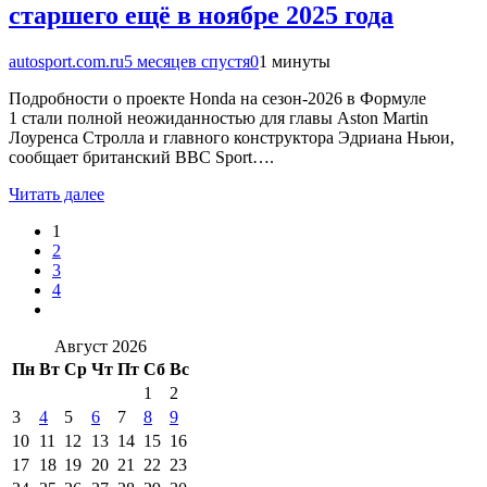
старшего ещё в ноябре 2025 года
autosport.com.ru
5 месяцев спустя
0
1 минуты
Подробности о проекте Honda на сезон-2026 в Формуле
1 стали полной неожиданностью для главы Aston Martin
Лоуренса Стролла и главного конструктора Эдриана Ньюи,
сообщает британский BBC Sport….
Читать далее
1
2
3
4
Август 2026
Пн
Вт
Ср
Чт
Пт
Сб
Вс
1
2
3
4
5
6
7
8
9
10
11
12
13
14
15
16
17
18
19
20
21
22
23