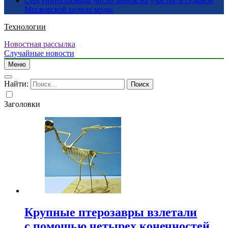
Сергунина назвала число заявок на участие в седьмой
Московской неделе моды
Технологии
Новостная рассылка
Случайные новости
Меню
Найти:
Заголовки
Крупные птерозавры взлетали
с помощью четырех конечностей