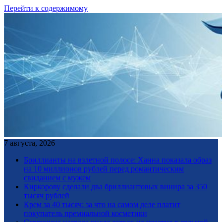
Перейти к содержимому
7 августа, 2026
Бриллианты на взлетной полосе: Ханна показала образ
на 10 миллионов рублей перед романтическим
свиданием с мужем
Киркорову сделали два бриллиантовых винира за 350
тысяч рублей
Крем за 40 тысяч: за что на самом деле платит
покупатель премиальной косметики