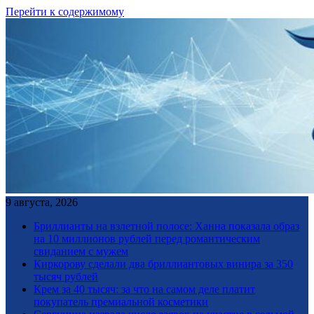
Перейти к содержимому
9 августа, 2026
Бриллианты на взлетной полосе: Ханна показала образ
на 10 миллионов рублей перед романтическим
свиданием с мужем
Киркорову сделали два бриллиантовых винира за 350
тысяч рублей
Крем за 40 тысяч: за что на самом деле платит
покупатель премиальной косметики