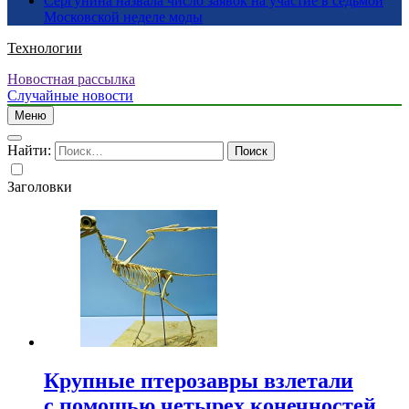
Сергунина назвала число заявок на участие в седьмой
Московской неделе моды
Технологии
Новостная рассылка
Случайные новости
Меню
Найти:
Заголовки
Крупные птерозавры взлетали
с помощью четырех конечностей