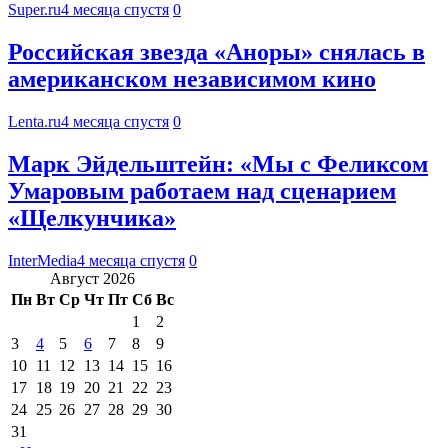
Super.ru
4 месяца спустя
0
Российская звезда «Аноры» снялась в
американском независимом кино
Lenta.ru
4 месяца спустя
0
Марк Эйдельштейн: «Мы с Феликсом
Умаровым работаем над сценарием
«Щелкунчика»
InterMedia
4 месяца спустя
0
Август 2026
Пн
Вт
Ср
Чт
Пт
Сб
Вс
1
2
3
4
5
6
7
8
9
10
11
12
13
14
15
16
17
18
19
20
21
22
23
24
25
26
27
28
29
30
31