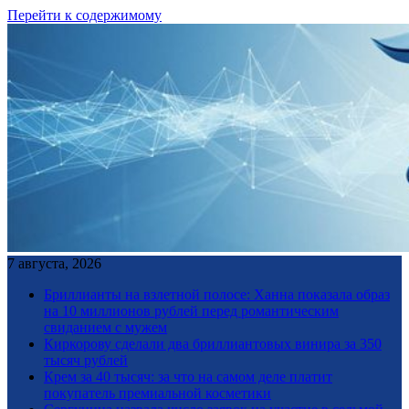
Перейти к содержимому
7 августа, 2026
Бриллианты на взлетной полосе: Ханна показала образ
на 10 миллионов рублей перед романтическим
свиданием с мужем
Киркорову сделали два бриллиантовых винира за 350
тысяч рублей
Крем за 40 тысяч: за что на самом деле платит
покупатель премиальной косметики