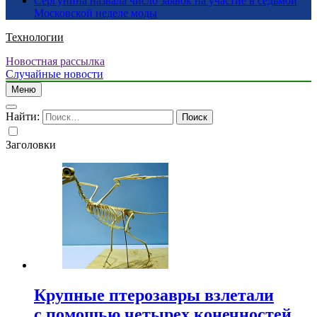
Сергунина назвала число заявок на участие в седьмой
Московской неделе моды
Технологии
Новостная рассылка
Случайные новости
Меню
Найти:
Заголовки
Крупные птерозавры взлетали
с помощью четырех конечностей