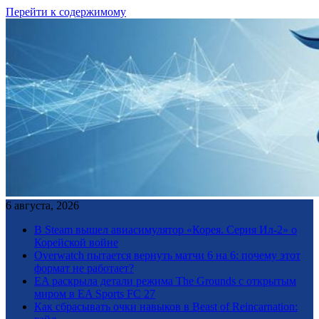
Перейти к содержимому
6 августа, 2026
В Steam вышел авиасимулятор «Корея. Серия Ил-2» о
Корейской войне
Overwatch пытается вернуть матчи 6 на 6: почему этот
формат не работает?
EA раскрыла детали режима The Grounds с открытым
миром в EA Sports FC 27
Как сбрасывать очки навыков в Beast of Reincarnation: