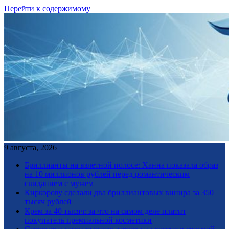
Перейти к содержимому
9 августа, 2026
Бриллианты на взлетной полосе: Ханна показала образ
на 10 миллионов рублей перед романтическим
свиданием с мужем
Киркорову сделали два бриллиантовых винира за 350
тысяч рублей
Крем за 40 тысяч: за что на самом деле платит
покупатель премиальной косметики