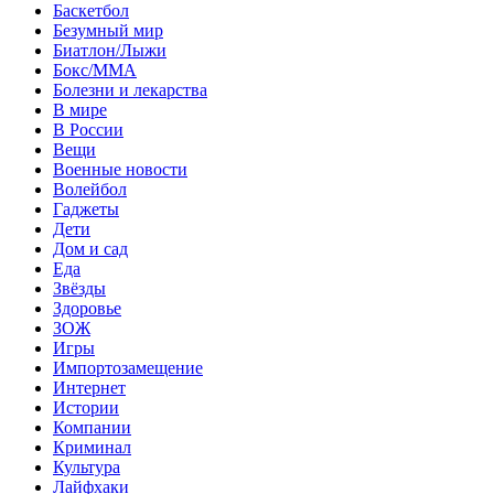
Баскетбол
Безумный мир
Биатлон/Лыжи
Бокс/MMA
Болезни и лекарства
В мире
В России
Вещи
Военные новости
Волейбол
Гаджеты
Дети
Дом и сад
Еда
Звёзды
Здоровье
ЗОЖ
Игры
Импортозамещение
Интернет
Истории
Компании
Криминал
Культура
Лайфхаки