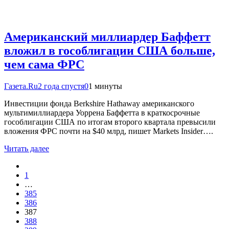
Американский миллиардер Баффетт
вложил в гособлигации США больше,
чем сама ФРС
Газета.Ru
2 года спустя
0
1 минуты
Инвестиции фонда Berkshire Hathaway американского
мультимиллиардера Уоррена Баффетта в краткосрочные
гособлигации США по итогам второго квартала превысили
вложения ФРС почти на $40 млрд, пишет Markets Insider….
Читать далее
1
…
385
386
387
388