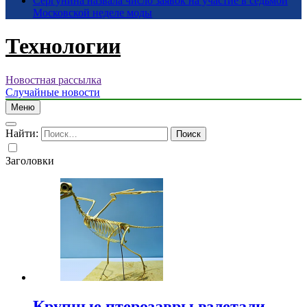
Сергунина назвала число заявок на участие в седьмой
Московской неделе моды
Технологии
Новостная рассылка
Случайные новости
Меню
Найти:
Заголовки
Крупные птерозавры взлетали