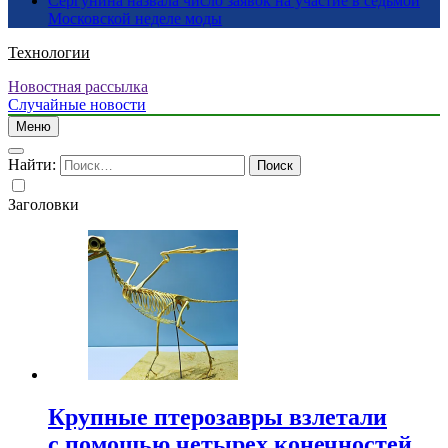
Сергунина назвала число заявок на участие в седьмой
Московской неделе моды
Технологии
Новостная рассылка
Случайные новости
Меню
Найти:
Заголовки
Крупные птерозавры взлетали
с помощью четырех конечностей