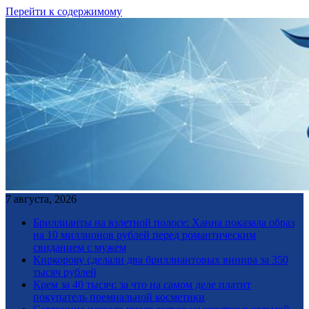
Перейти к содержимому
7 августа, 2026
Бриллианты на взлетной полосе: Ханна показала образ
на 10 миллионов рублей перед романтическим
свиданием с мужем
Киркорову сделали два бриллиантовых винира за 350
тысяч рублей
Крем за 40 тысяч: за что на самом деле платит
покупатель премиальной косметики