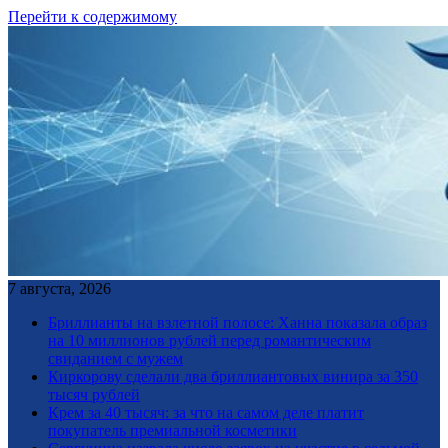
Перейти к содержимому
7 августа, 2026
Бриллианты на взлетной полосе: Ханна показала образ
на 10 миллионов рублей перед романтическим
свиданием с мужем
Киркорову сделали два бриллиантовых винира за 350
тысяч рублей
Крем за 40 тысяч: за что на самом деле платит
покупатель премиальной косметики