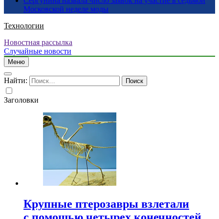
Сергунина назвала число заявок на участие в седьмой
Московской неделе моды
Технологии
Новостная рассылка
Случайные новости
Меню
Найти:
Заголовки
Крупные птерозавры взлетали
с помощью четырех конечностей