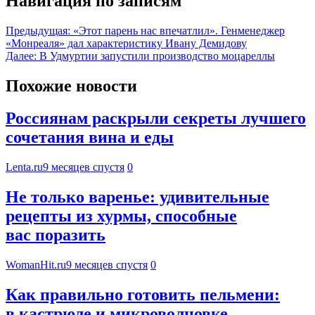
Навигация по записям
Предыдущая:
«Этот парень нас впечатлил». Генменеджер
«Монреаля» дал характеристику Ивану Демидову
Далее:
В Удмуртии запустили производство моцареллы
Похожие новости
Россиянам раскрыли секреты лучшего
сочетания вина и еды
Lenta.ru
9 месяцев спустя
0
Не только варенье: удивительные
рецепты из хурмы, способные
вас поразить
WomanHit.ru
9 месяцев спустя
0
Как правильно готовить пельмени:
в кастрюле и микроволновке