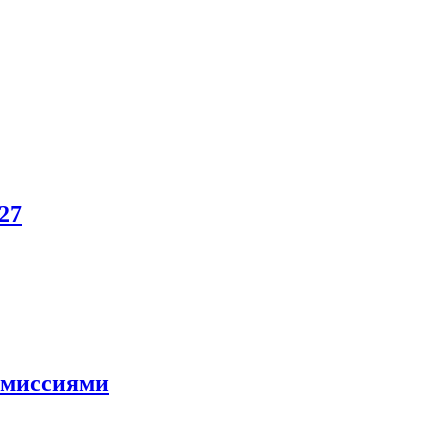
27
и миссиями