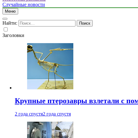
Случайные новости
Меню
Найти:
Заголовки
Крупные птерозавры взлетали с по
2 года спустя
2 года спустя