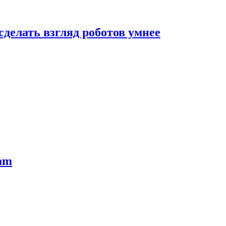
сделать взгляд роботов умнее
ram