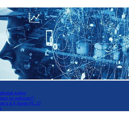
рейской войне
рмат не работает?
м в EA Sports FC 27
д