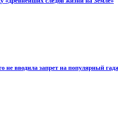
 «древнейших следов жизни на Земле»
о не вводила запрет на популярный гадж