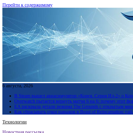
Перейти к содержимому
6 августа, 2026
В Steam вышел авиасимулятор «Корея. Серия Ил-2» о Ко
Overwatch пытается вернуть матчи 6 на 6: почему этот фо
EA раскрыла детали режима The Grounds с открытым миро
Как сбрасывать очки навыков в Beast of Reincarnation: гай
Технологии
Новостная рассылка