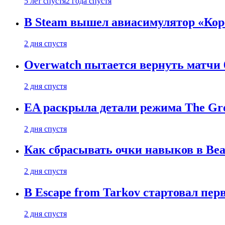
5 лет спустя
2 года спустя
В Steam вышел авиасимулятор «Коре
2 дня спустя
Overwatch пытается вернуть матчи 6
2 дня спустя
EA раскрыла детали режима The Gro
2 дня спустя
Как сбрасывать очки навыков в Beast
2 дня спустя
В Escape from Tarkov стартовал пе
2 дня спустя