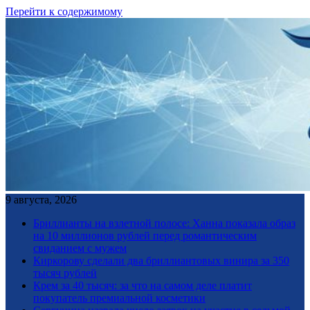
Перейти к содержимому
9 августа, 2026
Бриллианты на взлетной полосе: Ханна показала образ
на 10 миллионов рублей перед романтическим
свиданием с мужем
Киркорову сделали два бриллиантовых винира за 350
тысяч рублей
Крем за 40 тысяч: за что на самом деле платит
покупатель премиальной косметики