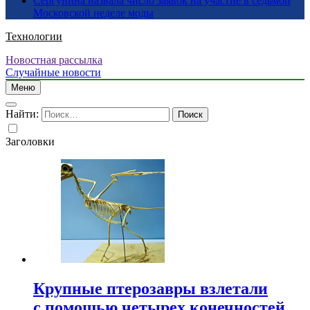
Сергунина назвала число заявок на участие в седьмой
Московской неделе моды
Технологии
Новостная рассылка
Случайные новости
Меню
Найти:
Заголовки
Крупные птерозавры взлетали
с помощью четырех конечностей