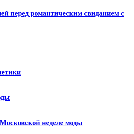
лей перед романтическим свиданием с
метики
оды
в Московской неделе моды