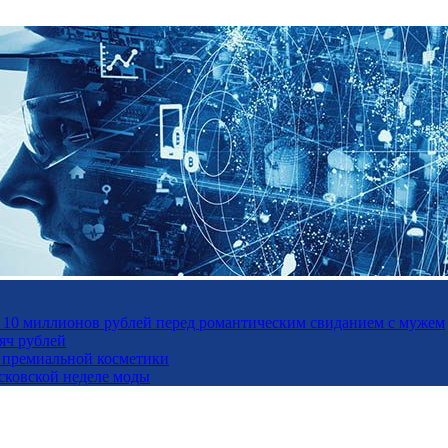
а 10 миллионов рублей перед романтическим свиданием с мужем
яч рублей
ль премиальной косметики
осковской неделе моды