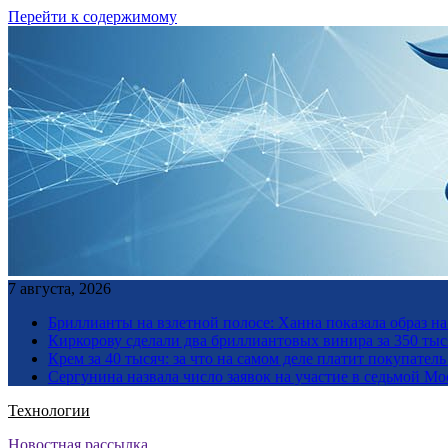
Перейти к содержимому
7 августа, 2026
Бриллианты на взлетной полосе: Ханна показала образ н
Киркорову сделали два бриллиантовых винира за 350 тыс
Крем за 40 тысяч: за что на самом деле платит покупате
Сергунина назвала число заявок на участие в седьмой М
Технологии
Новостная рассылка