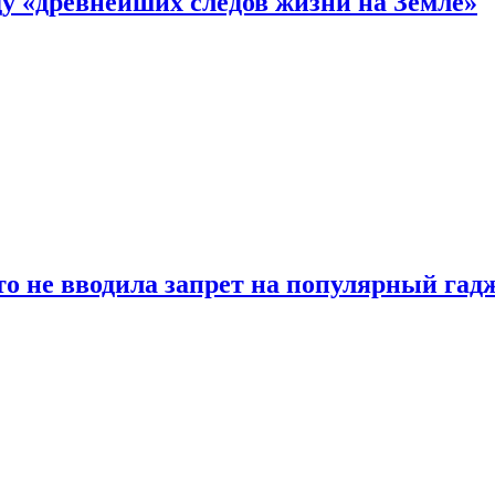
 «древнейших следов жизни на Земле»
о не вводила запрет на популярный гадж