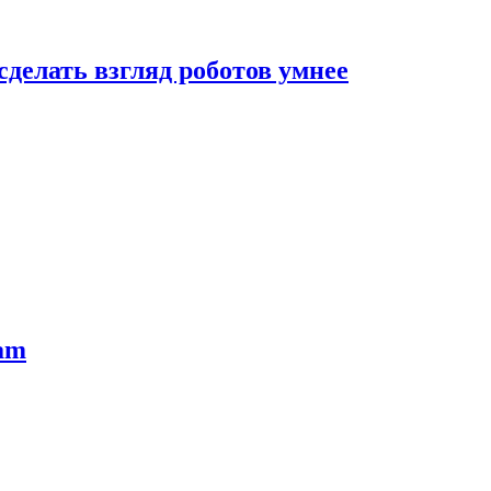
сделать взгляд роботов умнее
ram