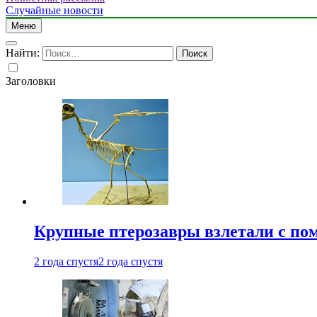
Случайные новости
Меню
Найти:
Заголовки
Крупные птерозавры взлетали с по
2 года спустя
2 года спустя