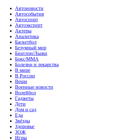
Автоновости
Автособытия
Автоспорт
Автоэксперт
Актеры
Аналитика
Баскетбол
Безумный мир
Биатлон/Лыжи
Бокс/MMA
Болезни и лекарства
В мире
В России
Вещи
Военные новости
Волейбол
Гаджеты
Дети
Дом и сад
Еда
Звёзды
Здоровье
ЗОЖ
Игры