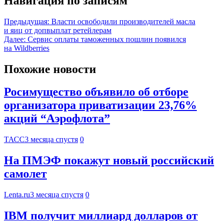
Навигация по записям
Предыдущая:
Власти освободили производителей масла
и яиц от допвыплат ретейлерам
Далее:
Сервис оплаты таможенных пошлин появился
на Wildberries
Похожие новости
Росимущество объявило об отборе
организатора приватизации 23,76%
акций “Аэрофлота”
ТАСС
3 месяца спустя
0
На ПМЭФ покажут новый российский
самолет
Lenta.ru
3 месяца спустя
0
IBM получит миллиард долларов от