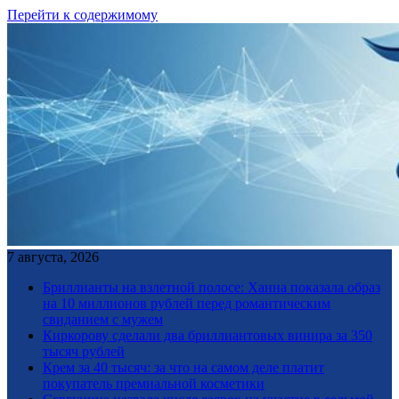
Перейти к содержимому
7 августа, 2026
Бриллианты на взлетной полосе: Ханна показала образ
на 10 миллионов рублей перед романтическим
свиданием с мужем
Киркорову сделали два бриллиантовых винира за 350
тысяч рублей
Крем за 40 тысяч: за что на самом деле платит
покупатель премиальной косметики