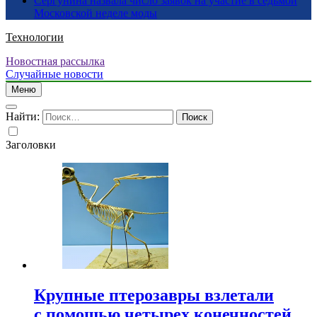
Сергунина назвала число заявок на участие в седьмой
Московской неделе моды
Технологии
Новостная рассылка
Случайные новости
Меню
Найти:
Заголовки
Крупные птерозавры взлетали
с помощью четырех конечностей