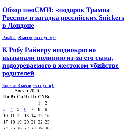
Обзор иноСМИ: «подарок Трампа
России» и загадка российских Snickers
в Лондоне
Рамблер
8 месяцев спустя
0
К Робу Райнеру неоднократно
вызывали полицию из-за его сына,
подозреваемого в жестоком убийстве
родителей
Super.ru
8 месяцев спустя
0
Август 2026
Пн
Вт
Ср
Чт
Пт
Сб
Вс
1
2
3
4
5
6
7
8
9
10
11
12
13
14
15
16
17
18
19
20
21
22
23
24
25
26
27
28
29
30