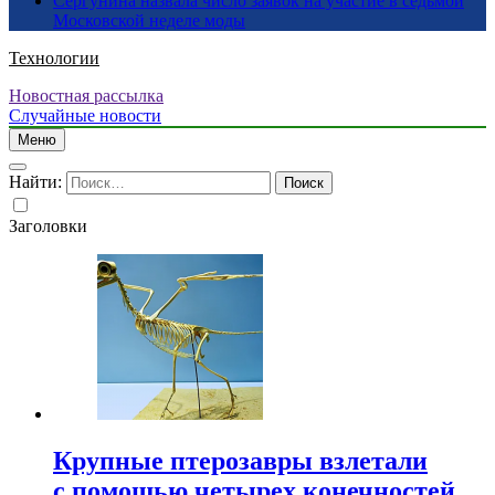
Сергунина назвала число заявок на участие в седьмой
Московской неделе моды
Технологии
Новостная рассылка
Случайные новости
Меню
Найти:
Заголовки
Крупные птерозавры взлетали
с помощью четырех конечностей