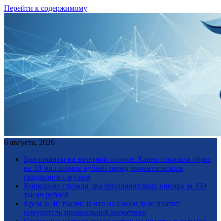
Перейти к содержимому
6 августа, 2026
Бриллианты на взлетной полосе: Ханна показала образ
на 10 миллионов рублей перед романтическим
свиданием с мужем
Киркорову сделали два бриллиантовых винира за 350
тысяч рублей
Крем за 40 тысяч: за что на самом деле платит
покупатель премиальной косметики