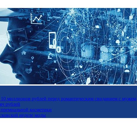
а 10 миллионов рублей перед романтическим свиданием с мужем
яч рублей
ль премиальной косметики
осковской неделе моды