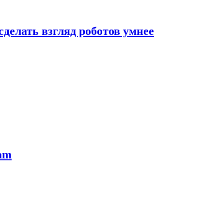
сделать взгляд роботов умнее
ram