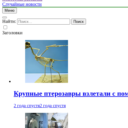
Случайные новости
Меню
Найти:
Заголовки
Крупные птерозавры взлетали с по
2 года спустя
2 года спустя