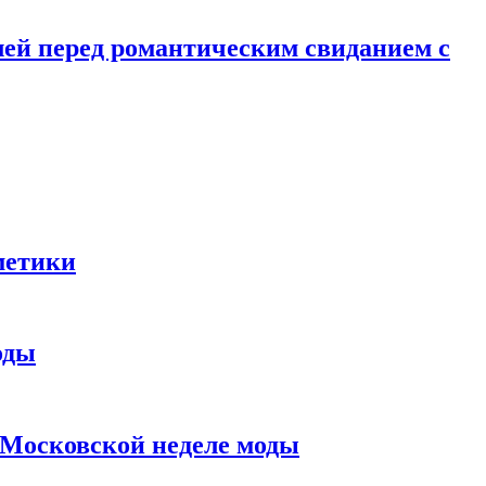
лей перед романтическим свиданием с
метики
оды
в Московской неделе моды