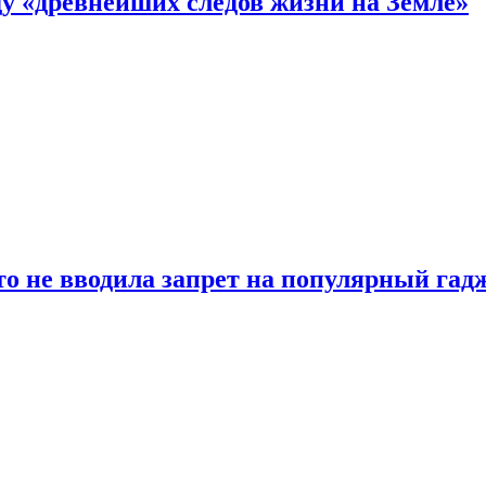
 «древнейших следов жизни на Земле»
о не вводила запрет на популярный гадж