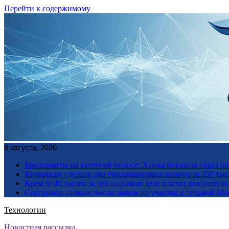
Перейти к содержимому
8 августа, 2026
Бриллианты на взлетной полосе: Ханна показала образ н
Киркорову сделали два бриллиантовых винира за 350 тыс
Крем за 40 тысяч: за что на самом деле платит покупате
Сергунина назвала число заявок на участие в седьмой М
Технологии
Новостная рассылка