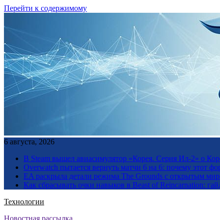
Перейти к содержимому
6 августа, 2026
В Steam вышел авиасимулятор «Корея. Серия Ил-2» о Ко
Overwatch пытается вернуть матчи 6 на 6: почему этот фо
EA раскрыла детали режима The Grounds с открытым миро
Как сбрасывать очки навыков в Beast of Reincarnation: гай
Технологии
Новостная рассылка