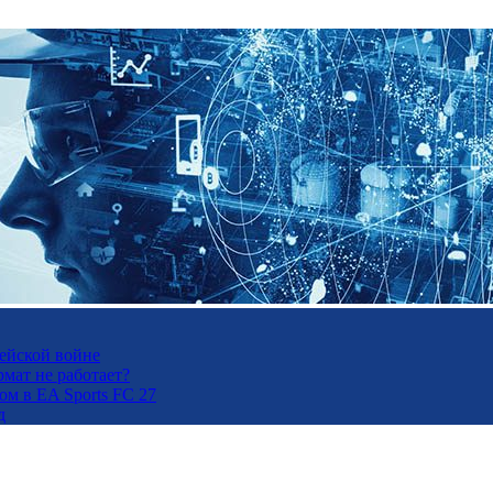
рейской войне
рмат не работает?
м в EA Sports FC 27
д