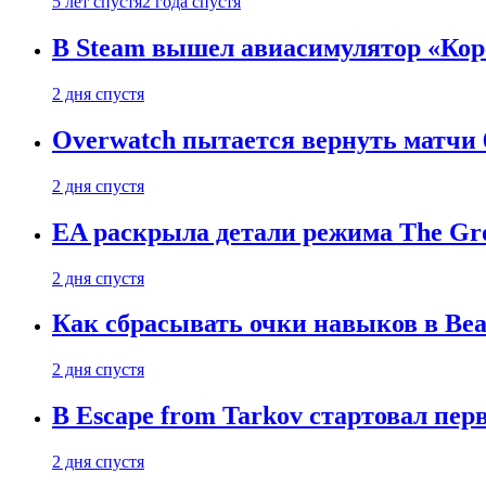
5 лет спустя
2 года спустя
В Steam вышел авиасимулятор «Коре
2 дня спустя
Overwatch пытается вернуть матчи 6
2 дня спустя
EA раскрыла детали режима The Gro
2 дня спустя
Как сбрасывать очки навыков в Beast
2 дня спустя
В Escape from Tarkov стартовал пе
2 дня спустя