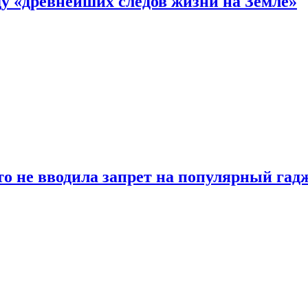
 «древнейших следов жизни на Земле»
о не вводила запрет на популярный гадж