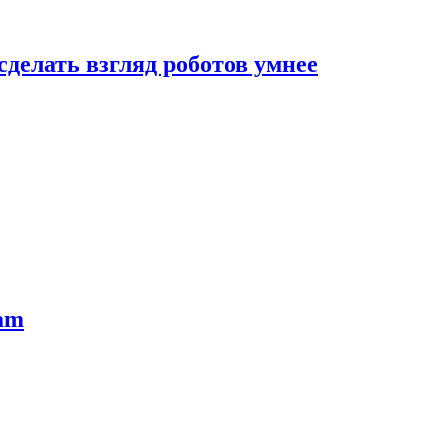
сделать взгляд роботов умнее
ram