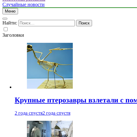
Случайные новости
Меню
Найти:
Заголовки
Крупные птерозавры взлетали с по
2 года спустя
2 года спустя