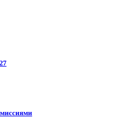
27
и миссиями