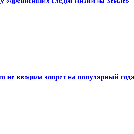
 «древнейших следов жизни на Земле»
о не вводила запрет на популярный гадж