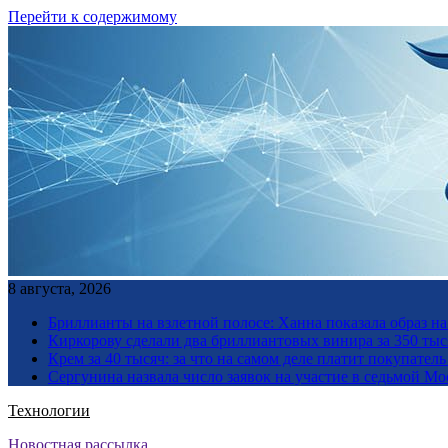
Перейти к содержимому
8 августа, 2026
Бриллианты на взлетной полосе: Ханна показала образ н
Киркорову сделали два бриллиантовых винира за 350 тыс
Крем за 40 тысяч: за что на самом деле платит покупате
Сергунина назвала число заявок на участие в седьмой М
Технологии
Новостная рассылка