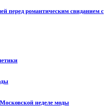
лей перед романтическим свиданием с
метики
оды
в Московской неделе моды