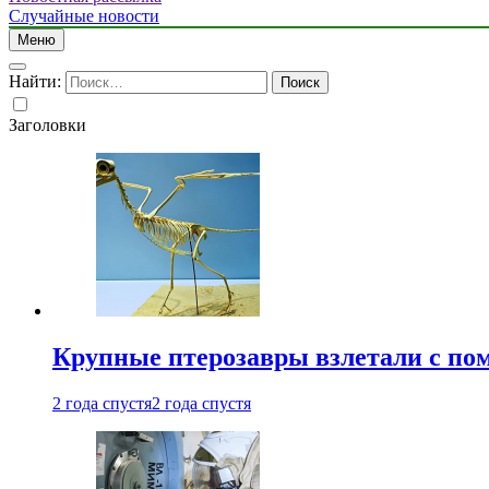
Случайные новости
Меню
Найти:
Заголовки
Крупные птерозавры взлетали с по
2 года спустя
2 года спустя