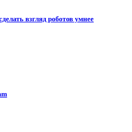
сделать взгляд роботов умнее
ram