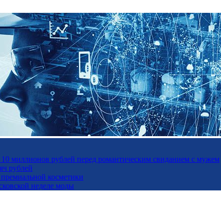
а 10 миллионов рублей перед романтическим свиданием с мужем
яч рублей
ль премиальной косметики
осковской неделе моды