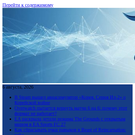
Перейти к содержимому
6 августа, 2026
В Steam вышел авиасимулятор «Корея. Серия Ил-2» о
Корейской войне
Overwatch пытается вернуть матчи 6 на 6: почему этот
формат не работает?
EA раскрыла детали режима The Grounds с открытым
миром в EA Sports FC 27
Как сбрасывать очки навыков в Beast of Reincarnation: