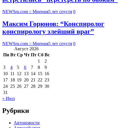
NEWSru.com :: Мнения
5 лет спустя
0
Максим Горюнов: “Конспиролог
конспирологу злейший враг”
NEWSru.com :: Мнения
5 лет спустя
0
Август 2026
Пн
Вт
Ср
Чт
Пт
Сб
Вс
1
2
3
4
5
6
7
8
9
10
11
12
13
14
15
16
17
18
19
20
21
22
23
24
25
26
27
28
29
30
31
« Июл
Рубрики
Автоновости
Автособытия