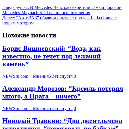
Предыдущая:
В Mercedes-Benz рассекретили самый дорогой
Mercedes-Maybach S-Class нового поколения
Далее:
“АвтоВАЗ” объявил о начале продаж Lada Granta с
новым мотором
Похожие новости
Борис Вишневский: “Вода, как
известно, не течет под лежачий
камень”
NEWSru.com :: Мнения
5 лет спустя
0
Александр Морозов: “Кремль потерял
много, а Прага – ничего”
NEWSru.com :: Мнения
5 лет спустя
0
Николай Травкин: “Два джентльмена
встретились “перетереть по бабкам”