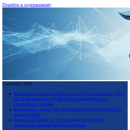
Перейти к содержимому
8 августа, 2026
Бриллианты на взлетной полосе: Ханна показала образ
на 10 миллионов рублей перед романтическим
свиданием с мужем
Киркорову сделали два бриллиантовых винира за 350
тысяч рублей
Крем за 40 тысяч: за что на самом деле платит
покупатель премиальной косметики