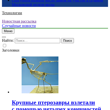
Сергунина назвала число заявок на участие в седьмой
Московской неделе моды
Технологии
Новостная рассылка
Случайные новости
Меню
Найти:
Заголовки
Крупные птерозавры взлетали
с помощью четырех конечностей