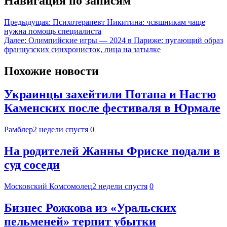
Навигация по записям
Предыдущая:
Психотерапевт Никитина: чсвшникам чаще
нужна помощь специалиста
Далее:
Олимпийские игры — 2024 в Париже: пугающий образ
французских синхронисток, лица на затылке
Похожие новости
Украинцы захейтили Потапа и Настю
Каменских после фестиваля в Юрмале
Рамблер
2 недели спустя
0
На родителей Жанны Фриске подали в
суд соседи
Московский Комсомолец
2 недели спустя
0
Бизнес Рожкова из «Уральских
пельменей» терпит убытки