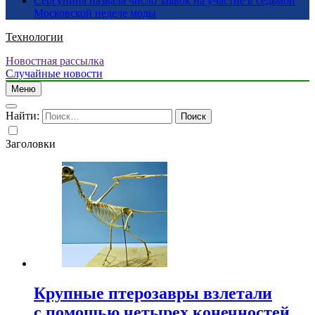
Сергунина назвала число заявок на участие в седьмой
Московской неделе моды
Технологии
Новостная рассылка
Случайные новости
Меню
Найти:
Заголовки
Крупные птерозавры взлетали
с помощью четырех конечностей