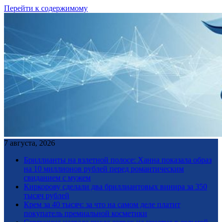
Перейти к содержимому
7 августа, 2026
Бриллианты на взлетной полосе: Ханна показала образ
на 10 миллионов рублей перед романтическим
свиданием с мужем
Киркорову сделали два бриллиантовых винира за 350
тысяч рублей
Крем за 40 тысяч: за что на самом деле платит
покупатель премиальной косметики