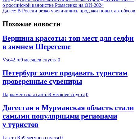
о российской каноистке Ромасенко на ОИ-2024
Далее:
В России резко увеличились продажи новых автобусов
Похожие новости
Вершина красоты: топ мест для селфи
в зимнем Шерегеше
Vse42.ru
9 месяцев спустя
0
Петербург хочет продавать туристам
проверенные сувениры
Парламентская газета
9 месяцев спустя
0
Дагестан и Мурманская область стали
самыми популярными регионами
у туристов
Газета.Ru
9 месяцев спустя
0