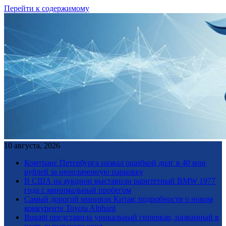
Перейти к содержимому
10 августа, 2026
Комтранс Петербурга назвал ошибкой долг в 40 млн
рублей за неоплаченную парковку
В США на аукцион выставили раритетный BMW 1977
года с минимальный пробегом
Самый дорогой минивэн Китая: подробности о новом
конкуренте Toyota Alphard
Bugatti представила уникальный гиперкар, названный в