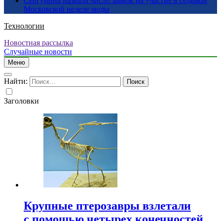
Сергунина назвала число заявок на участие в седьмой
Московской неделе моды
Технологии
Новостная рассылка
Случайные новости
Меню
Найти:
Заголовки
Крупные птерозавры взлетали
с помощью четырех конечностей