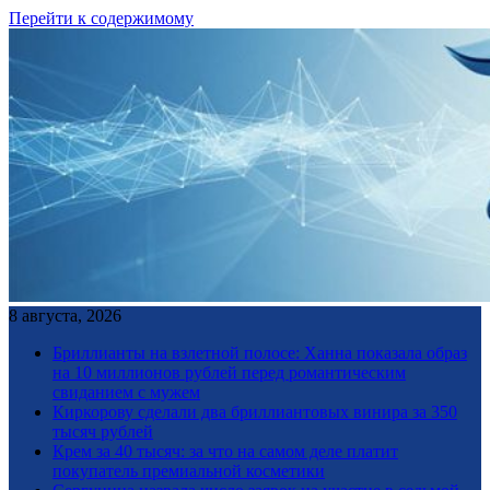
Перейти к содержимому
8 августа, 2026
Бриллианты на взлетной полосе: Ханна показала образ
на 10 миллионов рублей перед романтическим
свиданием с мужем
Киркорову сделали два бриллиантовых винира за 350
тысяч рублей
Крем за 40 тысяч: за что на самом деле платит
покупатель премиальной косметики