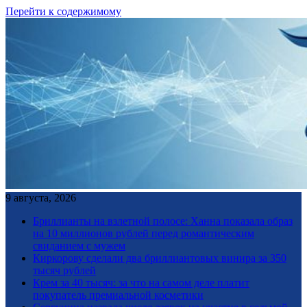
Перейти к содержимому
9 августа, 2026
Бриллианты на взлетной полосе: Ханна показала образ
на 10 миллионов рублей перед романтическим
свиданием с мужем
Киркорову сделали два бриллиантовых винира за 350
тысяч рублей
Крем за 40 тысяч: за что на самом деле платит
покупатель премиальной косметики