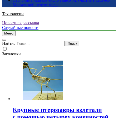
Сергунина назвала число заявок на участие в седьмой
Московской неделе моды
Технологии
Новостная рассылка
Случайные новости
Меню
Найти:
Заголовки
Крупные птерозавры взлетали
с помощью четырех конечностей