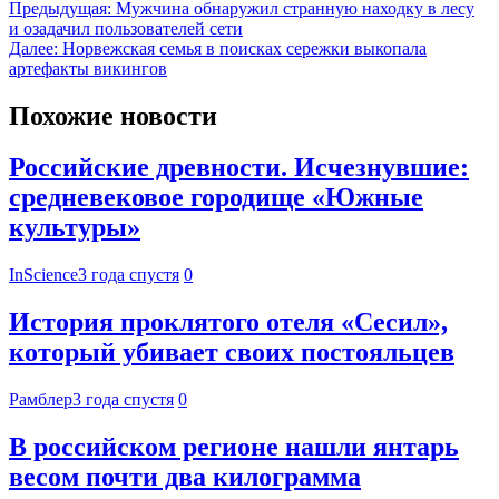
Предыдущая:
Мужчина обнаружил странную находку в лесу
и озадачил пользователей сети
Далее:
Норвежская семья в поисках сережки выкопала
артефакты викингов
Похожие новости
Российские древности. Исчезнувшие:
средневековое городище «Южные
культуры»
InScience
3 года спустя
0
История проклятого отеля «Сесил»,
который убивает своих постояльцев
Рамблер
3 года спустя
0
В российском регионе нашли янтарь
весом почти два килограмма