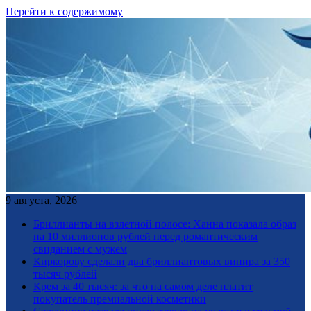
Перейти к содержимому
9 августа, 2026
Бриллианты на взлетной полосе: Ханна показала образ
на 10 миллионов рублей перед романтическим
свиданием с мужем
Киркорову сделали два бриллиантовых винира за 350
тысяч рублей
Крем за 40 тысяч: за что на самом деле платит
покупатель премиальной косметики