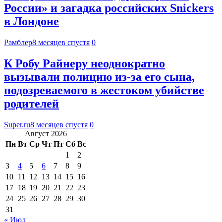
России» и загадка российских Snickers
в Лондоне
Рамблер
8 месяцев спустя
0
К Робу Райнеру неоднократно
вызывали полицию из-за его сына,
подозреваемого в жестоком убийстве
родителей
Super.ru
8 месяцев спустя
0
Август 2026
Пн
Вт
Ср
Чт
Пт
Сб
Вс
1
2
3
4
5
6
7
8
9
10
11
12
13
14
15
16
17
18
19
20
21
22
23
24
25
26
27
28
29
30
31
« Июл