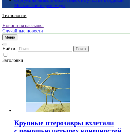
Сергунина назвала число заявок на участие в седьмой
Московской неделе моды
Технологии
Новостная рассылка
Случайные новости
Меню
Найти:
Заголовки
Крупные птерозавры взлетали
с помощью четырех конечностей