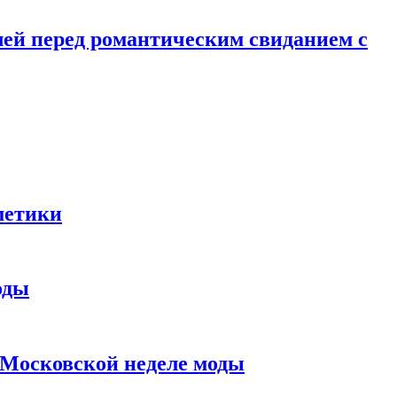
лей перед романтическим свиданием с
метики
оды
в Московской неделе моды