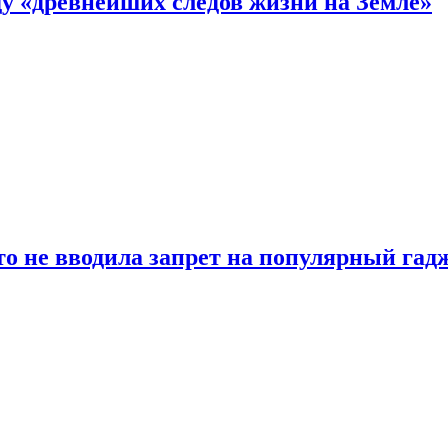
 «древнейших следов жизни на Земле»
о не вводила запрет на популярный гадж