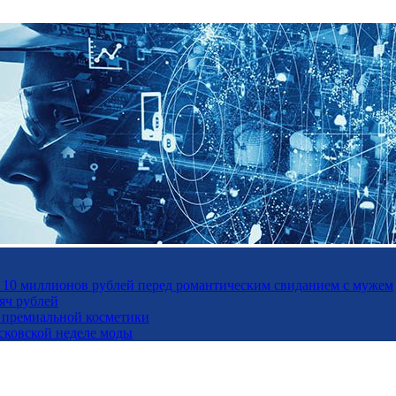
а 10 миллионов рублей перед романтическим свиданием с мужем
яч рублей
ль премиальной косметики
осковской неделе моды