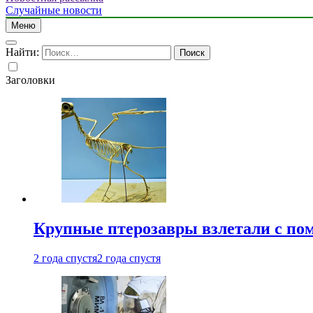
Случайные новости
Меню
Найти:
Заголовки
Крупные птерозавры взлетали с по
2 года спустя
2 года спустя