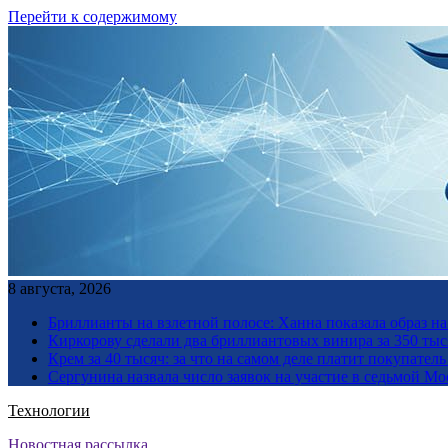
Перейти к содержимому
8 августа, 2026
Бриллианты на взлетной полосе: Ханна показала образ н
Киркорову сделали два бриллиантовых винира за 350 тыс
Крем за 40 тысяч: за что на самом деле платит покупате
Сергунина назвала число заявок на участие в седьмой М
Технологии
Новостная рассылка