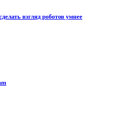
сделать взгляд роботов умнее
ram