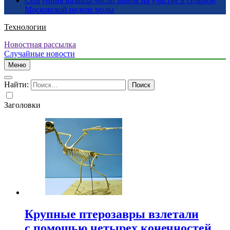
Сергунина назвала число заявок на участие в седьмой
Московской неделе моды
Технологии
Новостная рассылка
Случайные новости
Меню
Найти:
Заголовки
Крупные птерозавры взлетали
с помощью четырех конечностей