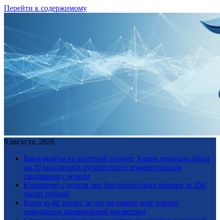
Перейти к содержимому
9 августа, 2026
Бриллианты на взлетной полосе: Ханна показала образ
на 10 миллионов рублей перед романтическим
свиданием с мужем
Киркорову сделали два бриллиантовых винира за 350
тысяч рублей
Крем за 40 тысяч: за что на самом деле платит
покупатель премиальной косметики