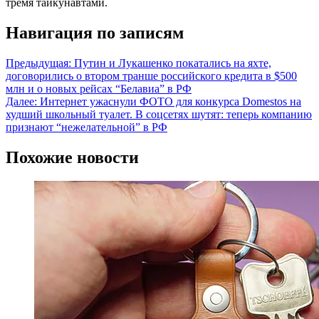
тремя тайкунавтами.
Навигация по записям
Предыдущая:
Путин и Лукашенко покатались на яхте,
договорились о втором транше российского кредита в $500
млн и о новых рейсах “Белавиа” в РФ
Далее:
Интернет ужаснули ФОТО для конкурса Domestos на
худший школьный туалет. В соцсетях шутят: теперь компанию
признают “нежелательной” в РФ
Похожие новости