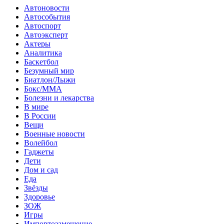
Автоновости
Автособытия
Автоспорт
Автоэксперт
Актеры
Аналитика
Баскетбол
Безумный мир
Биатлон/Лыжи
Бокс/MMA
Болезни и лекарства
В мире
В России
Вещи
Военные новости
Волейбол
Гаджеты
Дети
Дом и сад
Еда
Звёзды
Здоровье
ЗОЖ
Игры
Импортозамещение