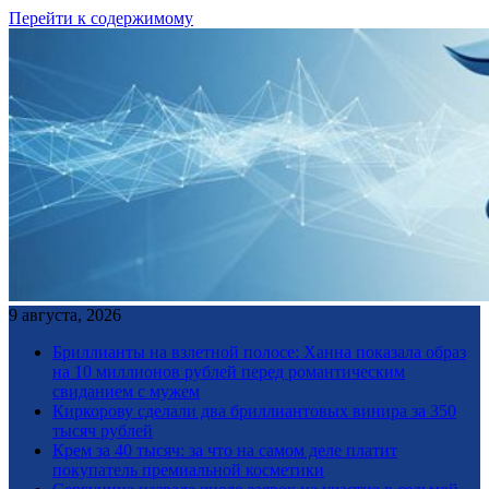
Перейти к содержимому
9 августа, 2026
Бриллианты на взлетной полосе: Ханна показала образ
на 10 миллионов рублей перед романтическим
свиданием с мужем
Киркорову сделали два бриллиантовых винира за 350
тысяч рублей
Крем за 40 тысяч: за что на самом деле платит
покупатель премиальной косметики