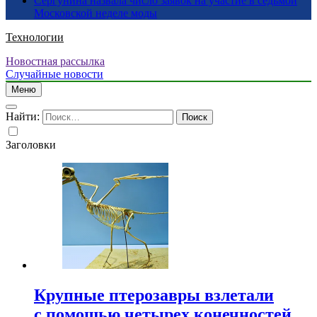
Сергунина назвала число заявок на участие в седьмой
Московской неделе моды
Технологии
Новостная рассылка
Случайные новости
Меню
Найти:
Заголовки
Крупные птерозавры взлетали
с помощью четырех конечностей