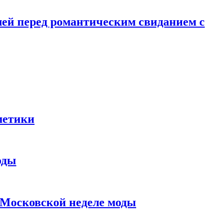
лей перед романтическим свиданием с
метики
оды
в Московской неделе моды