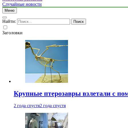
Случайные новости
Меню
Найти:
Заголовки
Крупные птерозавры взлетали с по
2 года спустя
2 года спустя