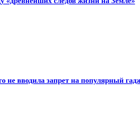
 «древнейших следов жизни на Земле»
о не вводила запрет на популярный гадж