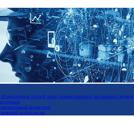
а 10 миллионов рублей перед романтическим свиданием с мужем
яч рублей
ль премиальной косметики
осковской неделе моды