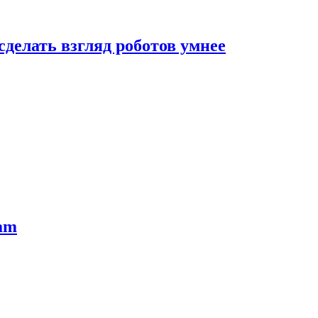
сделать взгляд роботов умнее
ram