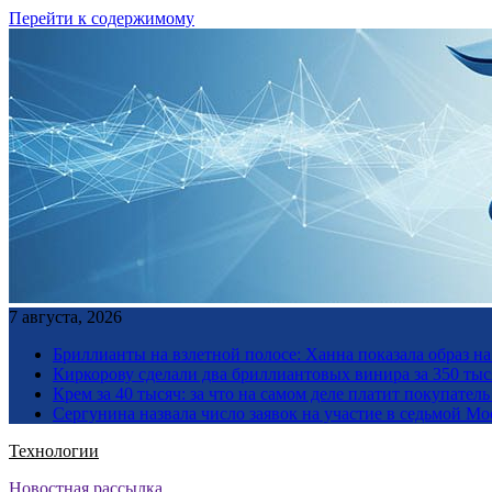
Перейти к содержимому
7 августа, 2026
Бриллианты на взлетной полосе: Ханна показала образ н
Киркорову сделали два бриллиантовых винира за 350 тыс
Крем за 40 тысяч: за что на самом деле платит покупате
Сергунина назвала число заявок на участие в седьмой М
Технологии
Новостная рассылка