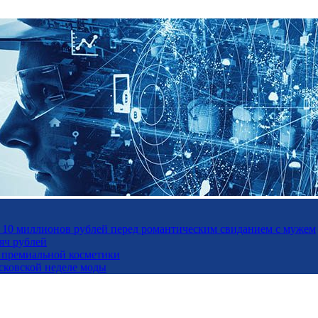
а 10 миллионов рублей перед романтическим свиданием с мужем
яч рублей
ль премиальной косметики
осковской неделе моды