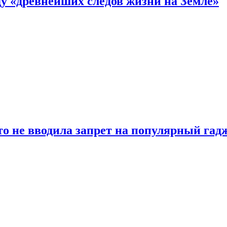
 «древнейших следов жизни на Земле»
о не вводила запрет на популярный гадж