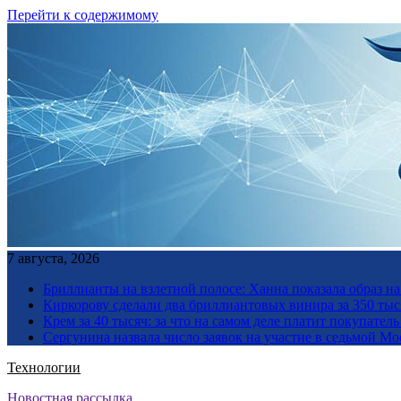
Перейти к содержимому
7 августа, 2026
Бриллианты на взлетной полосе: Ханна показала образ н
Киркорову сделали два бриллиантовых винира за 350 тыс
Крем за 40 тысяч: за что на самом деле платит покупате
Сергунина назвала число заявок на участие в седьмой М
Технологии
Новостная рассылка