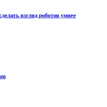
сделать взгляд роботов умнее
ram