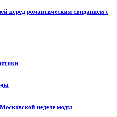
лей перед романтическим свиданием с
метики
оды
в Московской неделе моды