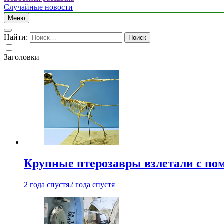
Случайные новости
Меню
Найти:
Заголовки
Крупные птерозавры взлетали с по
2 года спустя
2 года спустя