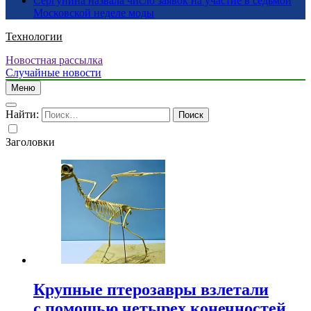
Сергунина назвала число заявок на участие в седьмой
Московской неделе моды
Технологии
Новостная рассылка
Случайные новости
Меню
Найти:
Заголовки
Крупные птерозавры взлетали
с помощью четырех конечностей