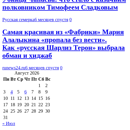
полковником Тимофеем Сладковым
Русская семерка
6 месяцев спустя
0
Самая красивая из «Фабрики» Мария
Алалыкина «пропала без вести».
Как «русская Шарлиз Терон» выбрала
обман и хиджаб
runews24.ru
6 месяцев спустя
0
Август 2026
Пн
Вт
Ср
Чт
Пт
Сб
Вс
1
2
3
4
5
6
7
8
9
10
11
12
13
14
15
16
17
18
19
20
21
22
23
24
25
26
27
28
29
30
31
« Июл