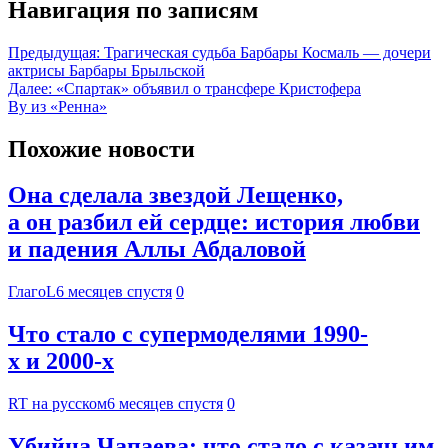
Навигация по записям
Предыдущая:
Трагическая судьба Барбары Космаль — дочери
актрисы Барбары Брыльской
Далее:
«Спартак» объявил о трансфере Кристофера
Ву из «Ренна»
Похожие новости
Она сделала звездой Лещенко,
а он разбил ей сердце: история любви
и падения Аллы Абдаловой
ГлагоL
6 месяцев спустя
0
Что стало с супермоделями 1990-
х и 2000-х
RT на русском
6 месяцев спустя
0
Убийца Чапаева: что стало с казачьим