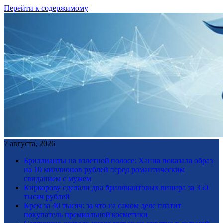
Перейти к содержимому
7 августа, 2026
Бриллианты на взлетной полосе: Ханна показала образ
на 10 миллионов рублей перед романтическим
свиданием с мужем
Киркорову сделали два бриллиантовых винира за 350
тысяч рублей
Крем за 40 тысяч: за что на самом деле платит
покупатель премиальной косметики