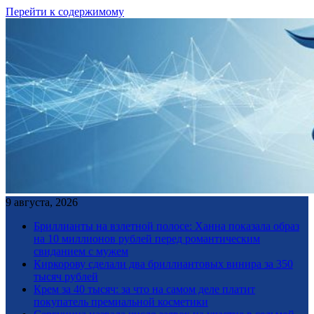
Перейти к содержимому
9 августа, 2026
Бриллианты на взлетной полосе: Ханна показала образ
на 10 миллионов рублей перед романтическим
свиданием с мужем
Киркорову сделали два бриллиантовых винира за 350
тысяч рублей
Крем за 40 тысяч: за что на самом деле платит
покупатель премиальной косметики