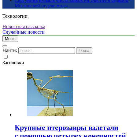
Сергунина назвала число заявок на участие в седьмой
Московской неделе моды
Технологии
Новостная рассылка
Случайные новости
Меню
Найти:
Заголовки
Крупные птерозавры взлетали
с помощью четырех конечностей