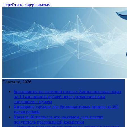
Перейти к содержимому
7 августа, 2026
Бриллианты на взлетной полосе: Ханна показала образ
на 10 миллионов рублей перед романтическим
свиданием с мужем
Киркорову сделали два бриллиантовых винира за 350
тысяч рублей
Крем за 40 тысяч: за что на самом деле платит
покупатель премиальной косметики