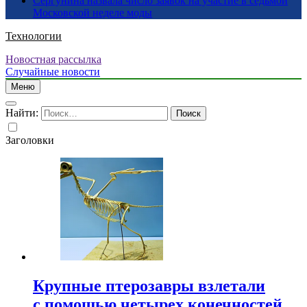
Сергунина назвала число заявок на участие в седьмой
Московской неделе моды
Технологии
Новостная рассылка
Случайные новости
Меню
Найти:
Заголовки
Крупные птерозавры взлетали
с помощью четырех конечностей