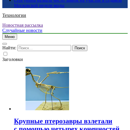
Сергунина назвала число заявок на участие в седьмой
Московской неделе моды
Технологии
Новостная рассылка
Случайные новости
Меню
Найти:
Заголовки
Крупные птерозавры взлетали
с помощью четырех конечностей