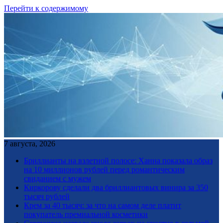
Перейти к содержимому
7 августа, 2026
Бриллианты на взлетной полосе: Ханна показала образ
на 10 миллионов рублей перед романтическим
свиданием с мужем
Киркорову сделали два бриллиантовых винира за 350
тысяч рублей
Крем за 40 тысяч: за что на самом деле платит
покупатель премиальной косметики