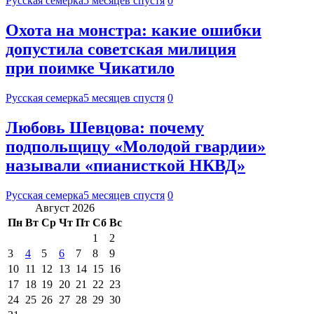
Русская семерка
5 месяцев спустя
0
Охота на монстра: какие ошибки
допустила советская милиция
при поимке Чикатило
Русская семерка
5 месяцев спустя
0
Любовь Шевцова: почему
подпольщицу «Молодой гвардии»
называли «пианисткой НКВД»
Русская семерка
5 месяцев спустя
0
Август 2026
Пн
Вт
Ср
Чт
Пт
Сб
Вс
1
2
3
4
5
6
7
8
9
10
11
12
13
14
15
16
17
18
19
20
21
22
23
24
25
26
27
28
29
30