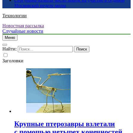
Сергунина назвала число заявок на участие в седьмой
Московской неделе моды
Технологии
Новостная рассылка
Случайные новости
Меню
Найти:
Заголовки
Крупные птерозавры взлетали
с помощью четырех конечностей