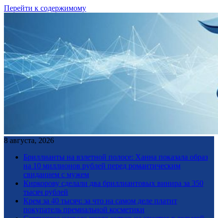
Перейти к содержимому
8 августа, 2026
Бриллианты на взлетной полосе: Ханна показала образ
на 10 миллионов рублей перед романтическим
свиданием с мужем
Киркорову сделали два бриллиантовых винира за 350
тысяч рублей
Крем за 40 тысяч: за что на самом деле платит
покупатель премиальной косметики