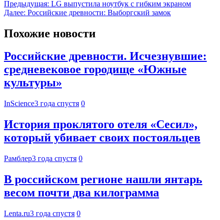
Предыдущая:
LG выпустила ноутбук с гибким экраном
Далее:
Российские древности: Выборгский замок
Похожие новости
Российские древности. Исчезнувшие:
средневековое городище «Южные
культуры»
InScience
3 года спустя
0
История проклятого отеля «Сесил»,
который убивает своих постояльцев
Рамблер
3 года спустя
0
В российском регионе нашли янтарь
весом почти два килограмма
Lenta.ru
3 года спустя
0