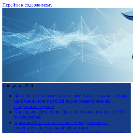
Перейти к содержимому
7 августа, 2026
Бриллианты на взлетной полосе: Ханна показала образ
на 10 миллионов рублей перед романтическим
свиданием с мужем
Киркорову сделали два бриллиантовых винира за 350
тысяч рублей
Крем за 40 тысяч: за что на самом деле платит
покупатель премиальной косметики