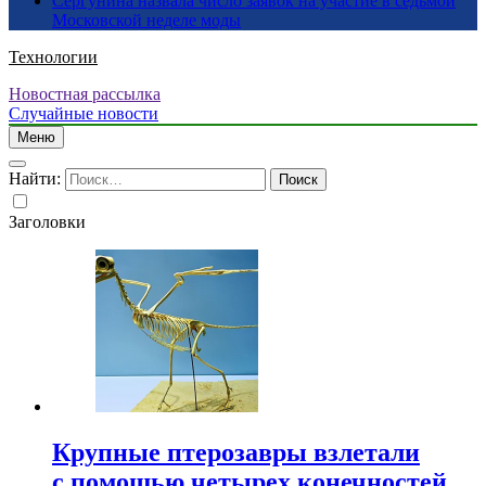
Сергунина назвала число заявок на участие в седьмой
Московской неделе моды
Технологии
Новостная рассылка
Случайные новости
Меню
Найти:
Заголовки
Крупные птерозавры взлетали
с помощью четырех конечностей