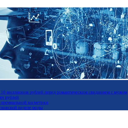
а 10 миллионов рублей перед романтическим свиданием с мужем
яч рублей
ль премиальной косметики
осковской неделе моды