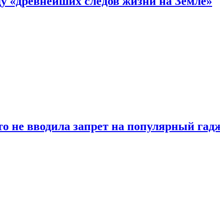
 «древнейших следов жизни на Земле»
о не вводила запрет на популярный гадж