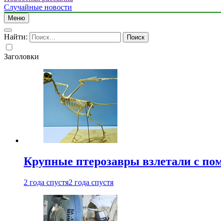
Случайные новости
Меню
Найти:
Заголовки
Крупные птерозавры взлетали с по
2 года спустя
2 года спустя