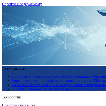
Перейти к содержимому
7 августа, 2026
Бриллианты на взлетной полосе: Ханна показала образ н
Киркорову сделали два бриллиантовых винира за 350 тыс
Крем за 40 тысяч: за что на самом деле платит покупате
Сергунина назвала число заявок на участие в седьмой М
Технологии
Новостная рассылка