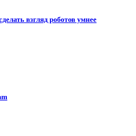
сделать взгляд роботов умнее
ram