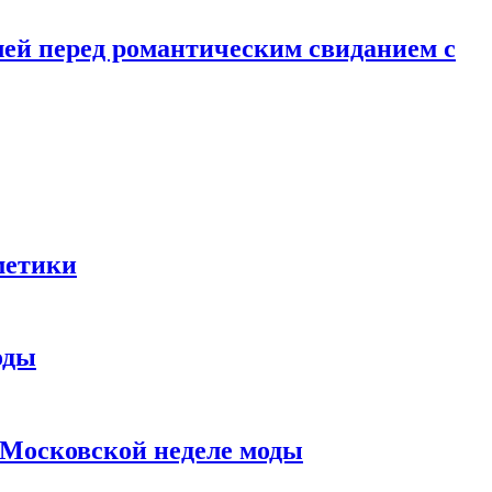
лей перед романтическим свиданием с
метики
оды
в Московской неделе моды