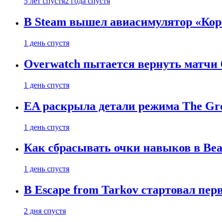
5 лет спустя
2 года спустя
В Steam вышел авиасимулятор «Коре
1 день спустя
Overwatch пытается вернуть матчи 6
1 день спустя
EA раскрыла детали режима The Gro
1 день спустя
Как сбрасывать очки навыков в Beast
1 день спустя
В Escape from Tarkov стартовал пе
2 дня спустя