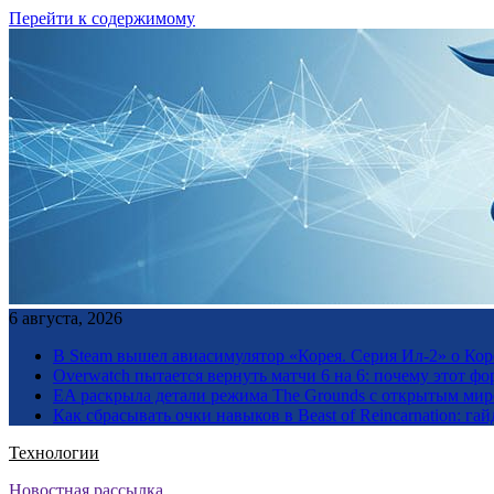
Перейти к содержимому
6 августа, 2026
В Steam вышел авиасимулятор «Корея. Серия Ил-2» о Ко
Overwatch пытается вернуть матчи 6 на 6: почему этот фо
EA раскрыла детали режима The Grounds с открытым миро
Как сбрасывать очки навыков в Beast of Reincarnation: гай
Технологии
Новостная рассылка