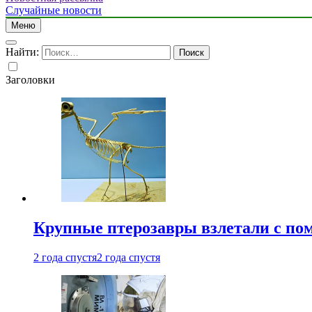
Случайные новости
Меню
Найти:
Заголовки
Крупные птерозавры взлетали с по
2 года спустя
2 года спустя