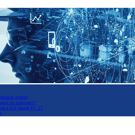
рейской войне
рмат не работает?
м в EA Sports FC 27
д