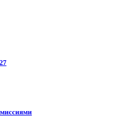
27
и миссиями