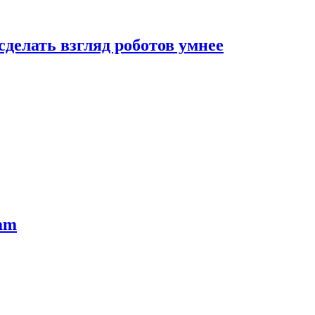
сделать взгляд роботов умнее
ram