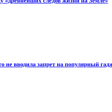
 «древнейших следов жизни на Земле»
о не вводила запрет на популярный гадж