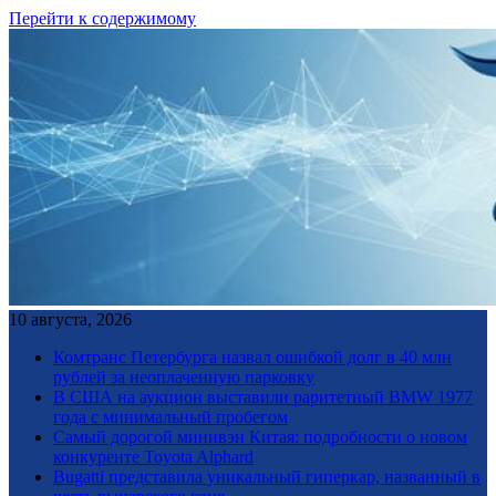
Перейти к содержимому
10 августа, 2026
Комтранс Петербурга назвал ошибкой долг в 40 млн
рублей за неоплаченную парковку
В США на аукцион выставили раритетный BMW 1977
года с минимальный пробегом
Самый дорогой минивэн Китая: подробности о новом
конкуренте Toyota Alphard
Bugatti представила уникальный гиперкар, названный в