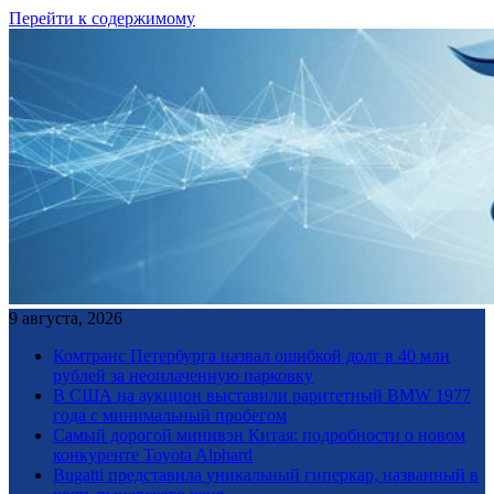
Перейти к содержимому
9 августа, 2026
Комтранс Петербурга назвал ошибкой долг в 40 млн
рублей за неоплаченную парковку
В США на аукцион выставили раритетный BMW 1977
года с минимальный пробегом
Самый дорогой минивэн Китая: подробности о новом
конкуренте Toyota Alphard
Bugatti представила уникальный гиперкар, названный в