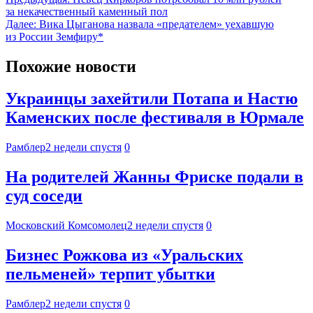
за некачественный каменный пол
Далее:
Вика Цыганова назвала «предателем» уехавшую
из России Земфиру*
Похожие новости
Украинцы захейтили Потапа и Настю
Каменских после фестиваля в Юрмале
Рамблер
2 недели спустя
0
На родителей Жанны Фриске подали в
суд соседи
Московский Комсомолец
2 недели спустя
0
Бизнес Рожкова из «Уральских
пельменей» терпит убытки
Рамблер
2 недели спустя
0