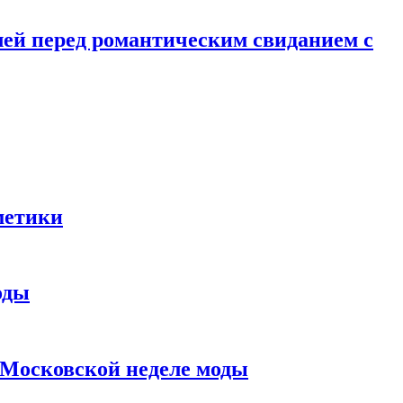
лей перед романтическим свиданием с
метики
оды
в Московской неделе моды