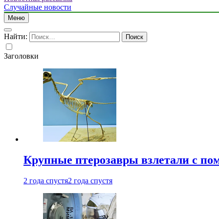
Случайные новости
Меню
Найти:
Заголовки
Крупные птерозавры взлетали с по
2 года спустя
2 года спустя