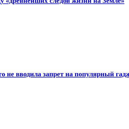
 «древнейших следов жизни на Земле»
о не вводила запрет на популярный гадж