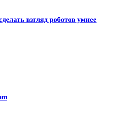
сделать взгляд роботов умнее
ram