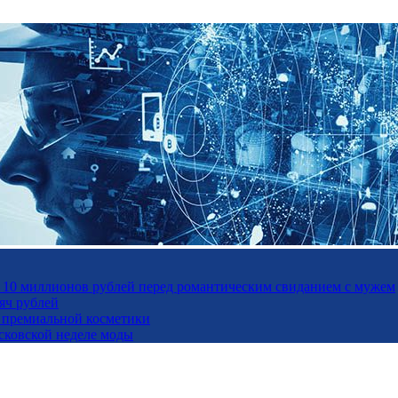
а 10 миллионов рублей перед романтическим свиданием с мужем
яч рублей
ль премиальной косметики
осковской неделе моды