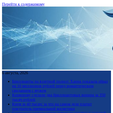
Перейти к содержимому
6 августа, 2026
Бриллианты на взлетной полосе: Ханна показала образ
на 10 миллионов рублей перед романтическим
свиданием с мужем
Киркорову сделали два бриллиантовых винира за 350
тысяч рублей
Крем за 40 тысяч: за что на самом деле платит
покупатель премиальной косметики