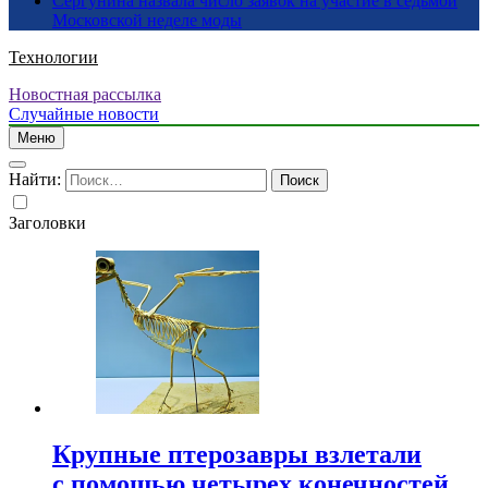
Сергунина назвала число заявок на участие в седьмой
Московской неделе моды
Технологии
Новостная рассылка
Случайные новости
Меню
Найти:
Заголовки
Крупные птерозавры взлетали
с помощью четырех конечностей