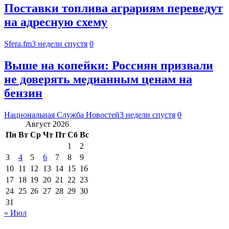
Поставки топлива аграриям переведут
на адресную схему
Sfera.fm
3 недели спустя
0
Выше на копейки: Россиян призвали
не доверять медианным ценам на
бензин
Национальная Служба Новостей
3 недели спустя
0
Август 2026
Пн
Вт
Ср
Чт
Пт
Сб
Вс
1
2
3
4
5
6
7
8
9
10
11
12
13
14
15
16
17
18
19
20
21
22
23
24
25
26
27
28
29
30
31
« Июл