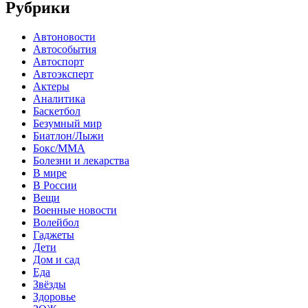
Рубрики
Автоновости
Автособытия
Автоспорт
Автоэксперт
Актеры
Аналитика
Баскетбол
Безумный мир
Биатлон/Лыжи
Бокс/MMA
Болезни и лекарства
В мире
В России
Вещи
Военные новости
Волейбол
Гаджеты
Дети
Дом и сад
Еда
Звёзды
Здоровье