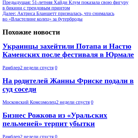
Предыдущая:
51-летняя Хайди Клум показала свою фигуру
в бикини с трендовым принтом
Далее:
Актриса Бланшетт призналась, что снималась
во «Властелине колец» за бутерброды
Похожие новости
Украинцы захейтили Потапа и Настю
Каменских после фестиваля в Юрмале
Рамблер
2 недели спустя
0
На родителей Жанны Фриске подали в
суд соседи
Московский Комсомолец
2 недели спустя
0
Бизнес Рожкова из «Уральских
пельменей» терпит убытки
Рамблер
2 недели спустя
0