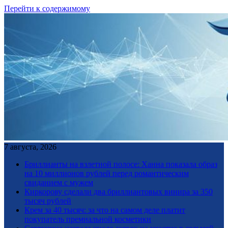
Перейти к содержимому
7 августа, 2026
Бриллианты на взлетной полосе: Ханна показала образ
на 10 миллионов рублей перед романтическим
свиданием с мужем
Киркорову сделали два бриллиантовых винира за 350
тысяч рублей
Крем за 40 тысяч: за что на самом деле платит
покупатель премиальной косметики