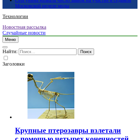
Сергунина назвала число заявок на участие в седьмой
Московской неделе моды
Технологии
Новостная рассылка
Случайные новости
Меню
Найти:
Заголовки
Крупные птерозавры взлетали
с помощью четырех конечностей