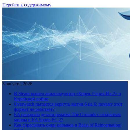
Перейти к содержимому
5 августа, 2026
В Steam вышел авиасимулятор «Корея. Серия Ил-2» о
Корейской войне
Overwatch пытается вернуть матчи 6 на 6: почему этот
формат не работает?
EA раскрыла детали режима The Grounds с открытым
миром в EA Sports FC 27
Как сбрасывать очки навыков в Beast of Reincarnation: