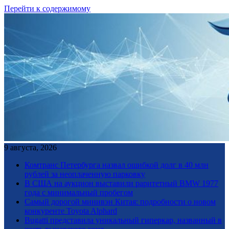
Перейти к содержимому
9 августа, 2026
Комтранс Петербурга назвал ошибкой долг в 40 млн
рублей за неоплаченную парковку
В США на аукцион выставили раритетный BMW 1977
года с минимальный пробегом
Самый дорогой минивэн Китая: подробности о новом
конкуренте Toyota Alphard
Bugatti представила уникальный гиперкар, названный в