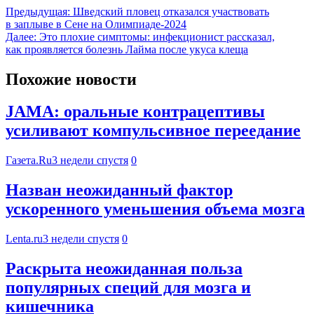
Предыдущая:
Шведский пловец отказался участвовать
в заплыве в Сене на Олимпиаде-2024
Далее:
Это плохие симптомы: инфекционист рассказал,
как проявляется болезнь Лайма после укуса клеща
Похожие новости
JAMA: оральные контрацептивы
усиливают компульсивное переедание
Газета.Ru
3 недели спустя
0
Назван неожиданный фактор
ускоренного уменьшения объема мозга
Lenta.ru
3 недели спустя
0
Раскрыта неожиданная польза
популярных специй для мозга и
кишечника