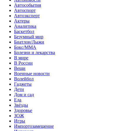
Автособытия
Автоспорт
Автоэксперт
Актеры
Аналитика
Баскетбол
Безумный мир
Биатлон/Лыжи
Бокс/MMA
Болезни и лекарства
В мире
В России
Вещи
Военные новости
Волейбол
Гаджеты
Дети
Дом и сад
Еда
Звёзды
Здоровье
ЗОЖ
Игры
Импортозамещение