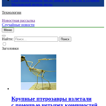
Сергунина назвала число заявок на участие в седьмой
Московской неделе моды
Технологии
Новостная рассылка
Случайные новости
Меню
Найти:
Заголовки
Крупные птерозавры взлетали
с помощью четырех конечностей