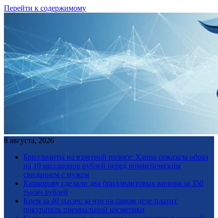
Перейти к содержимому
8 августа, 2026
Бриллианты на взлетной полосе: Ханна показала образ
на 10 миллионов рублей перед романтическим
свиданием с мужем
Киркорову сделали два бриллиантовых винира за 350
тысяч рублей
Крем за 40 тысяч: за что на самом деле платит
покупатель премиальной косметики