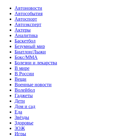
Автоновости
Автособытия
Автоспорт
Автоэксперт
Актеры
Аналитика
Баскетбол
Безумный мир
Биатлон/Лыжи
Бокс/MMA
Болезни и лекарства
В мире
В России
Вещи
Военные новости
Волейбол
Гаджеты
Дети
Дом и сад
Еда
Звёзды
Здоровье
ЗОЖ
Игры