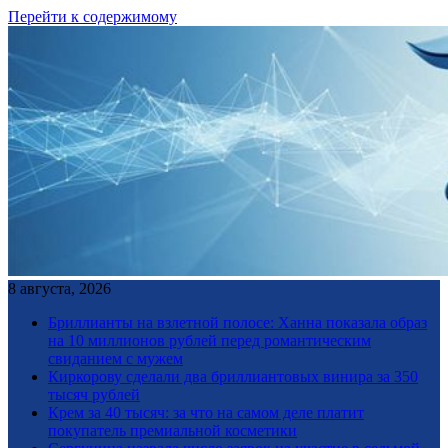
Перейти к содержимому
8 августа, 2026
Бриллианты на взлетной полосе: Ханна показала образ
на 10 миллионов рублей перед романтическим
свиданием с мужем
Киркорову сделали два бриллиантовых винира за 350
тысяч рублей
Крем за 40 тысяч: за что на самом деле платит
покупатель премиальной косметики