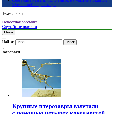
Сергунина назвала число заявок на участие в седьмой
Московской неделе моды
Технологии
Новостная рассылка
Случайные новости
Меню
Найти:
Заголовки
Крупные птерозавры взлетали
с помощью четырех конечностей