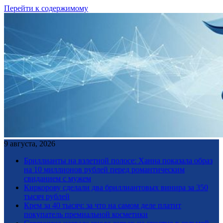
Перейти к содержимому
9 августа, 2026
Бриллианты на взлетной полосе: Ханна показала образ
на 10 миллионов рублей перед романтическим
свиданием с мужем
Киркорову сделали два бриллиантовых винира за 350
тысяч рублей
Крем за 40 тысяч: за что на самом деле платит
покупатель премиальной косметики