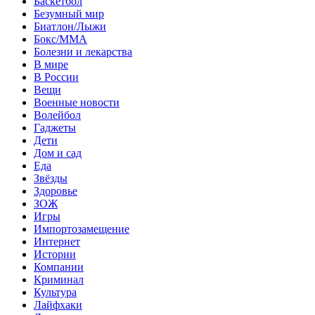
Баскетбол
Безумный мир
Биатлон/Лыжи
Бокс/MMA
Болезни и лекарства
В мире
В России
Вещи
Военные новости
Волейбол
Гаджеты
Дети
Дом и сад
Еда
Звёзды
Здоровье
ЗОЖ
Игры
Импортозамещение
Интернет
Истории
Компании
Криминал
Культура
Лайфхаки