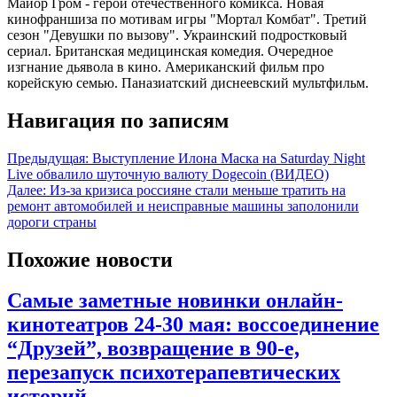
Майор Гром - герой отечественного комикса. Новая
кинофраншиза по мотивам игры "Мортал Комбат". Третий
сезон "Девушки по вызову". Украинский подростковый
сериал. Британская медицинская комедия. Очередное
изгнание дьявола в кино. Американский фильм про
корейскую семью. Паназиатский диснеевский мультфильм.
Навигация по записям
Предыдущая:
Выступление Илона Маска на Saturday Night
Live обвалило шуточную валюту Dogecoin (ВИДЕО)
Далее:
Из-за кризиса россияне стали меньше тратить на
ремонт автомобилей и неисправные машины заполонили
дороги страны
Похожие новости
Самые заметные новинки онлайн-
кинотеатров 24-30 мая: воссоединение
“Друзей”, возвращение в 90-е,
перезапуск психотерапевтических
историй