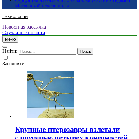
Сергунина назвала число заявок на участие в седьмой
Московской неделе моды
Технологии
Новостная рассылка
Случайные новости
Меню
Найти:
Заголовки
Крупные птерозавры взлетали
с помощью четырех конечностей