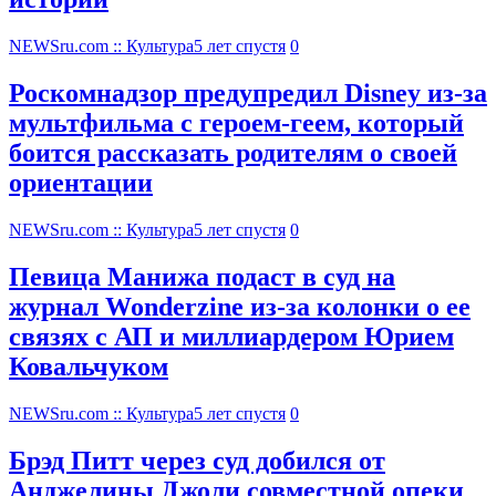
NEWSru.com :: Культура
5 лет спустя
0
Роскомнадзор предупредил Disney из-за
мультфильма c героем-геем, который
боится рассказать родителям о своей
ориентации
NEWSru.com :: Культура
5 лет спустя
0
Певица Манижа подаст в суд на
журнал Wonderzine из-за колонки о ее
связях с АП и миллиардером Юрием
Ковальчуком
NEWSru.com :: Культура
5 лет спустя
0
Брэд Питт через суд добился от
Анджелины Джоли совместной опеки