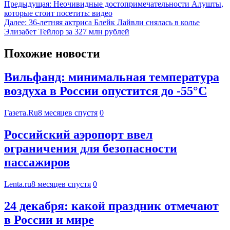
Предыдущая:
Неочивидные достопримечательности Алушты,
которые стоит посетить: видео
Далее:
36-летняя актриса Блейк Лайвли снялась в колье
Элизабет Тейлор за 327 млн рублей
Похожие новости
Вильфанд: минимальная температура
воздуха в России опустится до -55°С
Газета.Ru
8 месяцев спустя
0
Российский аэропорт ввел
ограничения для безопасности
пассажиров
Lenta.ru
8 месяцев спустя
0
24 декабря: какой праздник отмечают
в России и мире