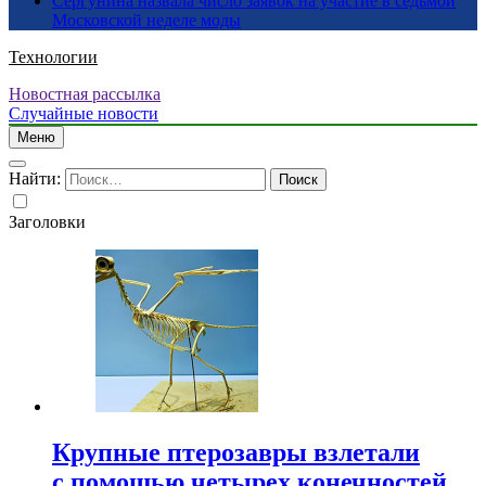
Сергунина назвала число заявок на участие в седьмой
Московской неделе моды
Технологии
Новостная рассылка
Случайные новости
Меню
Найти:
Заголовки
Крупные птерозавры взлетали
с помощью четырех конечностей