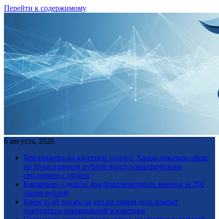
Перейти к содержимому
6 августа, 2026
Бриллианты на взлетной полосе: Ханна показала образ
на 10 миллионов рублей перед романтическим
свиданием с мужем
Киркорову сделали два бриллиантовых винира за 350
тысяч рублей
Крем за 40 тысяч: за что на самом деле платит
покупатель премиальной косметики