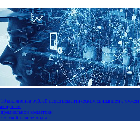
а 10 миллионов рублей перед романтическим свиданием с мужем
яч рублей
ль премиальной косметики
осковской неделе моды