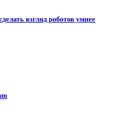
сделать взгляд роботов умнее
ram