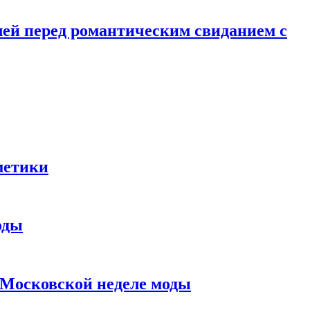
лей перед романтическим свиданием с
метики
оды
в Московской неделе моды