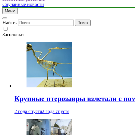
Случайные новости
Меню
Найти:
Заголовки
Крупные птерозавры взлетали с по
2 года спустя
2 года спустя