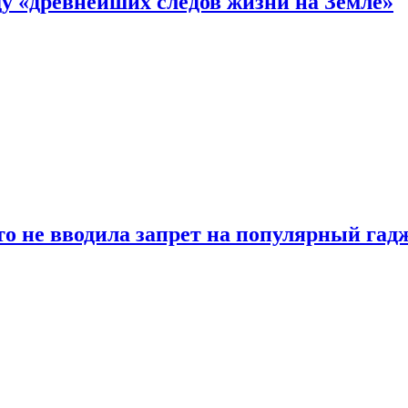
 «древнейших следов жизни на Земле»
о не вводила запрет на популярный гадж