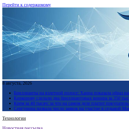
Перейти к содержимому
8 августа, 2026
Бриллианты на взлетной полосе: Ханна показала образ н
Киркорову сделали два бриллиантовых винира за 350 тыс
Крем за 40 тысяч: за что на самом деле платит покупате
Сергунина назвала число заявок на участие в седьмой М
Технологии
Новостная рассылка